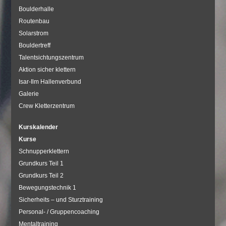
Boulderhalle
Routenbau
Solarstrom
Bouldertreff
Talentsichtungszentrum
Aktion sicher klettern
Isar-Ilm Hallenverbund
Galerie
Crew Kletterzentrum
Kurskalender
Kurse
Schnupperklettern
Grundkurs Teil 1
Grundkurs Teil 2
Bewegungstechnik 1
Sicherheits – und Sturztraining
Personal- / Gruppencoaching
Mentaltraining